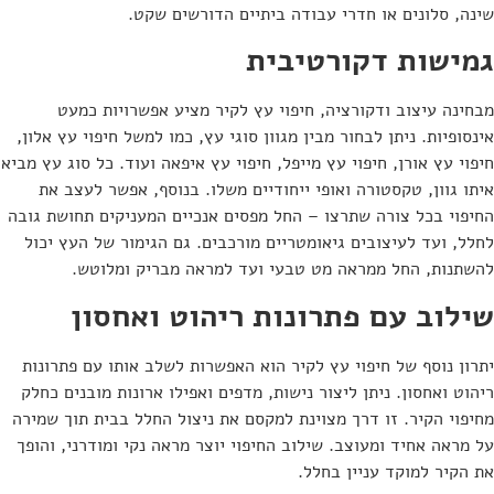
שינה, סלונים או חדרי עבודה ביתיים הדורשים שקט.
גמישות דקורטיבית
מבחינה עיצוב ודקורציה, חיפוי עץ לקיר מציע אפשרויות כמעט
אינסופיות. ניתן לבחור מבין מגוון סוגי עץ, כמו למשל חיפוי עץ אלון,
חיפוי עץ אורן, חיפוי עץ מייפל, חיפוי עץ איפאה ועוד. כל סוג עץ מביא
איתו גוון, טקסטורה ואופי ייחודיים משלו. בנוסף, אפשר לעצב את
החיפוי בכל צורה שתרצו – החל מפסים אנכיים המעניקים תחושת גובה
לחלל, ועד לעיצובים גיאומטריים מורכבים. גם הגימור של העץ יכול
להשתנות, החל ממראה מט טבעי ועד למראה מבריק ומלוטש.
שילוב עם פתרונות ריהוט ואחסון
יתרון נוסף של חיפוי עץ לקיר הוא האפשרות לשלב אותו עם פתרונות
ריהוט ואחסון. ניתן ליצור נישות, מדפים ואפילו ארונות מובנים כחלק
מחיפוי הקיר. זו דרך מצוינת למקסם את ניצול החלל בבית תוך שמירה
על מראה אחיד ומעוצב. שילוב החיפוי יוצר מראה נקי ומודרני, והופך
את הקיר למוקד עניין בחלל.