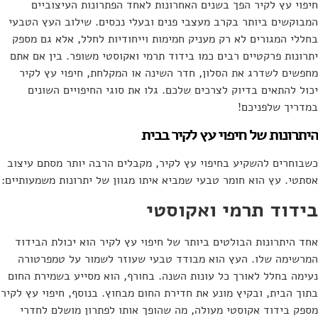
חיפוי עץ לקיר הפך בשנים האחרונות לאחד הפתרונות העיצוביים
המבוקשים ביותר בקרב מעצבי פנים ובעלי נכסים. שילוב העץ הטבעי
בחללי המגורים לא רק מעניק חמימות וייחודיות לחלל, אלא גם מספק
יתרונות פרקטיים רבים כמו בידוד תרמי ואקוסטי משופר. בין אם אתם
מחפשים לשדרג את הסלון, חדר השינה או המקלחת, חיפוי עץ לקיר
יכול להתאים בדיוק לצרכים שלכם. גלו את סוגי החיפויים השונים
במדריך שלפניכם!
היתרונות של חיפוי עץ לקיר בבית
כשבוחרים להשקיע בחיפוי עץ לקיר, מקבלים הרבה יותר מסתם עיצוב
אסתטי. עץ הוא חומר טבעי שמביא איתו מגוון של יתרונות משמעותיים:
בידוד תרמי ואקוסטי
אחד היתרונות הבולטים ביותר של חיפוי עץ לקיר הוא יכולת הבידוד
המרשימה שלו. העץ הוא מבודד טבעי שעוזר לשמור על טמפרטורה
נעימה בחלל לאורך כל עונות השנה. בחורף, הוא מסייע בשמירת החום
בתוך הבית, ובקיץ מונע את חדירת החום מבחוץ. בנוסף, חיפוי עץ לקיר
מספק בידוד אקוסטי מעולה, מה שהופך אותו לפתרון מושלם לחדרי