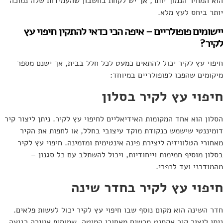
הוא המחיר הנמוך יותר, אך יש לקחת בחשבון שהעמידות שלה נמוכה
יותר ביחס לעץ מלא.
יישומים פופולריים – איפה הכי כדאי להתקין חיפוי עץ
לקיר?
חיפוי עץ לקיר יכול להתאים כמעט לכל חלל בבית, אך ישנם מספר
מיקומים שהפכו לפופולריים במיוחד:
חיפוי עץ לקיר בסלון
הסלון הוא אחד המקומות האידיאליים לחיפוי עץ לקיר. ניתן ליצור קיר
דומיננטי שישמש כנקודת מוקד עיצובי בחלל, או לחפות את הקיר
מאחורי הטלוויזיה ליצירת פינה אינטימית ומזמינה. חיפוי עץ לקיר
בסלון מוסיף חמימות וייחודיות, ויכול להשתלב עם כל סגנון –
מהמודרני ועד לכפרי.
חיפוי עץ לקיר בחדר שינה
חדר השינה הוא מקום נוסף שבו חיפוי עץ לקיר יכול לעשות פלאים.
ניתן ליצור קיר אקסנט מרשים מאחורי המיטה, שמוסיף אווירה רגועה