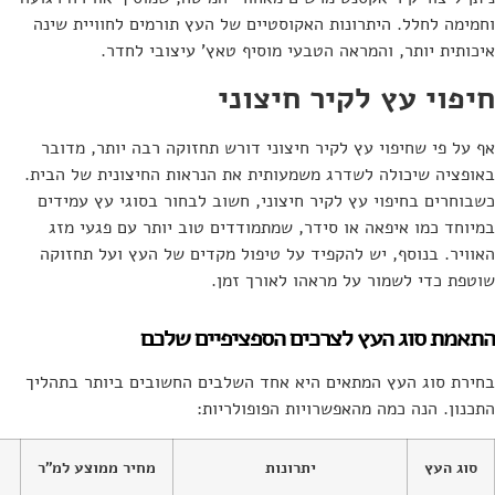
וחמימה לחלל. היתרונות האקוסטיים של העץ תורמים לחוויית שינה
איכותית יותר, והמראה הטבעי מוסיף טאץ' עיצובי לחדר.
חיפוי עץ לקיר חיצוני
אף על פי שחיפוי עץ לקיר חיצוני דורש תחזוקה רבה יותר, מדובר
באופציה שיכולה לשדרג משמעותית את הנראות החיצונית של הבית.
כשבוחרים בחיפוי עץ לקיר חיצוני, חשוב לבחור בסוגי עץ עמידים
במיוחד כמו איפאה או סידר, שמתמודדים טוב יותר עם פגעי מזג
האוויר. בנוסף, יש להקפיד על טיפול מקדים של העץ ועל תחזוקה
שוטפת כדי לשמור על מראהו לאורך זמן.
התאמת סוג העץ לצרכים הספציפיים שלכם
בחירת סוג העץ המתאים היא אחד השלבים החשובים ביותר בתהליך
התכנון. הנה כמה מהאפשרויות הפופולריות:
סוג העץ
יתרונות
מחיר ממוצע למ"ר