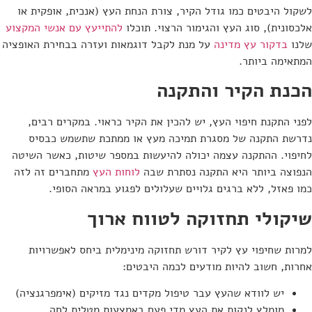
לשקול היבטים כמו גודל הקיר, צורת הנחת העץ (אנכית, אופקית או
אלכסונית), סוג העץ והגימור הרצוי. תוכלו
להתייעץ עם אנשי המקצוע
שלנו
בדקור עץ מדינה
על מנת לקבל דוגמאות ועזרה בבחירת האופציה
המתאימה ביותר.
הכנת הקיר והתקנה
לפני התקנת חיפוי העץ, יש להכין את הקיר כראוי. במקרים רבים,
נדרשת התקנה של מסגרת תמיכה מעץ או ממתכת שתשמש כבסיס
לחיפוי. ההתקנה עצמה יכולה להיעשות במספר שיטות, כאשר השיטה
הנפוצה ביותר היא התקנה נסתרת שבה
לוחות העץ
מתחברים זה לזה
כמו פאזל, ללא ברגים גלויים שעלולים לפגוע במראה הסופי.
שיקולי תחזוקה לטווח ארוך
למרות שחיפוי עץ לקיר דורש תחזוקה מינימלית ביחס לאפשרויות
אחרות, חשוב להיות מודעים לכמה היבטים:
יש לוודא שהעץ עבר טיפול מקדים נגד מזיקים (אימפרגנציה)
מומלץ לנקות את העץ מדי פעם באמצעות מטלית לחה