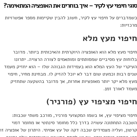
סוגי חיפוי עץ לקיר – איך בוחרים את האופציה המתאימה?
כשמדברים על חיפוי עץ לקיר, חשוב להבין שקיימות מספר אפשרויות
מרכזיות:
חיפוי מעץ מלא
חיפוי מעץ מלא הוא האופציה היוקרתית והאיכותית ביותר. מדובר
בלוחות עץ מסיביים שמסותתים ומותאמים לצורה הרצויה. יתרונו
העיקרי של העץ המלא הוא בעמידות הגבוהה שלו – הוא יחזיק מעמד
שנים רבות וכמעט שום דבר לא יוכל להזיק לו. מבחינת מחיר, חיפוי
מעץ מלא יקר יותר מאופציות אחרות, אך מדובר בהשקעה שתחזיק
מעמד לאורך זמן.
חיפוי מציפוי עץ (פורניר)
חיפוי מציפוי עץ, או בשמו המקצועי פורניר, מורכב משתי שכבות:
השכבה התחתונה עשויה בדרך כלל מחומר סינתטי או מחומר דמוי
קרטון, ועליה מצמידים שכבה דקה של עץ אמיתי. היתרון של אופציה זו