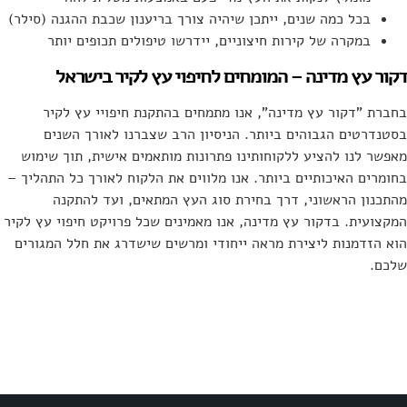
בכל כמה שנים, ייתכן שיהיה צורך בריענון שכבת ההגנה (סילר)
במקרה של קירות חיצוניים, יידרשו טיפולים תכופים יותר
דקור עץ מדינה – המומחים לחיפוי עץ לקיר בישראל
בחברת "דקור עץ מדינה", אנו מתמחים בהתקנת חיפויי עץ לקיר
בסטנדרטים הגבוהים ביותר. הניסיון הרב שצברנו לאורך השנים
מאפשר לנו להציע ללקוחותינו פתרונות מותאמים אישית, תוך שימוש
בחומרים האיכותיים ביותר. אנו מלווים את הלקוח לאורך כל התהליך –
מהתכנון הראשוני, דרך בחירת סוג העץ המתאים, ועד להתקנה
המקצועית. בדקור עץ מדינה, אנו מאמינים שכל פרויקט חיפוי עץ לקיר
הוא הזדמנות ליצירת מראה ייחודי ומרשים שישדרג את חלל המגורים
שלכם.